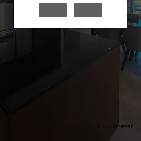
YES
NO
Planta
Galería