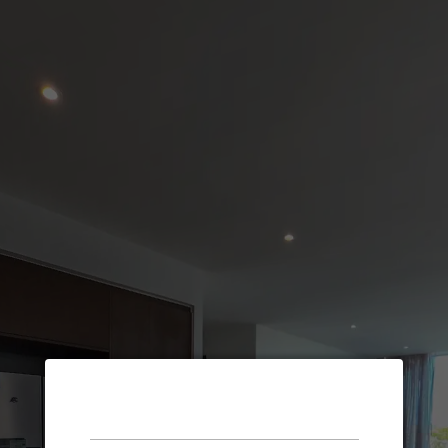
LOREM IPSUM
DOLOR SIT AMET
Enable audio?